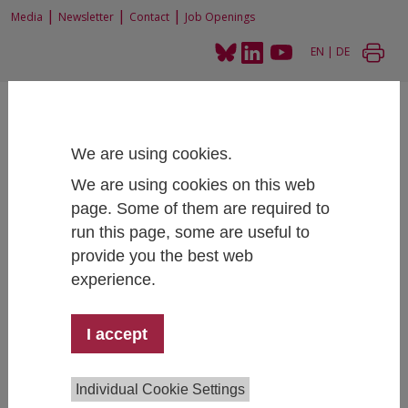
|
|
|
Media
Newsletter
Contact
Job Openings
EN
|
DE
We are using cookies.
We are using cookies on this web
Home
News and Events
page. Some of them are required to
Die ungleiche Universität – Präsentation und Diskussion einer Streitschrift
run this page, some are useful to
provide you the best web
experience.
Die ungleiche Universität – Präsentation und
Diskussion einer Streitschrift
I accept
December 18, 2023
- December 18, 2023
15:00 -
17:00 , IHS, Josefstädter Straße 39, 1080 Vienna,
Individual Cookie Settings